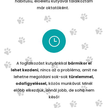
habitusú, előéletű kutyával találkoztam
már oktatóként.
}
A foglalkozást kutyánkkal
bármikor el
lehet kezdeni
, nincs az a probléma, amit ne
lehetne megoldani sok-sok
türelemmel,
odafigyeléssel,
közös munkával. Minél
előbb elkezdjük, annál jobb, de soha nem
késő!