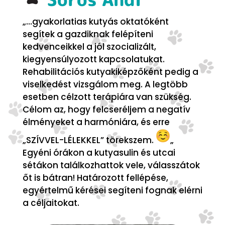
„…gyakorlatias kutyás oktatóként
segítek a gazdiknak felépíteni
kedvenceikkel a jól szocializált,
kiegyensúlyozott kapcsolatukat.
Rehabilitációs kutyakiképzőként pedig a
viselkedést vizsgálom meg. A legtöbb
esetben célzott terápiára van szükség.
Célom az, hogy felcseréljem a negatív
élményeket a harmóniára, és erre
„SZÍVVEL-LÉLEKKEL” törekszem.
„
Egyéni órákon a kutyasulin és utcai
sétákon találkozhattok vele, válasszátok
őt is bátran! Határozott fellépése,
egyértelmű kérései segíteni fognak elérni
a céljaitokat.