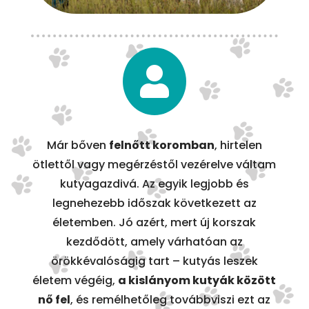

Már bőven
felnőtt koromban
, hirtelen
ötlettől vagy megérzéstől vezérelve váltam
kutyagazdivá. Az egyik legjobb és
legnehezebb időszak következett az
életemben. Jó azért, mert új korszak
kezdődött, amely várhatóan az
örökkévalóságig tart – kutyás leszek
életem végéig,
a kislányom kutyák között
nő fel
, és remélhetőleg továbbviszi ezt az