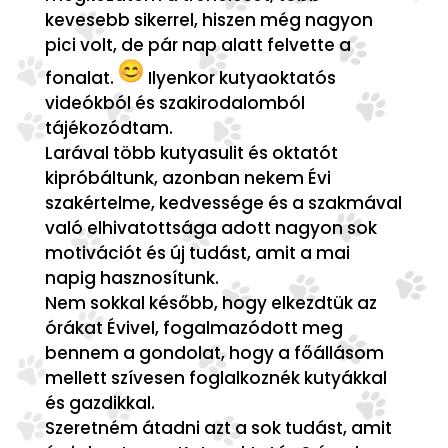
kevesebb sikerrel, hiszen még nagyon
pici volt, de pár nap alatt felvette a
fonalat.
Ilyenkor kutyaoktatós
videókból és szakirodalomból
tájékozódtam.
Larával több kutyasulit és oktatót
kipróbáltunk, azonban nekem Évi
szakértelme, kedvessége és a szakmával
való elhivatottsága adott nagyon sok
motivációt és új tudást, amit a mai
napig hasznosítunk.
Nem sokkal később, hogy elkezdtük az
órákat Évivel, fogalmazódott meg
bennem a gondolat, hogy a főállásom
mellett szívesen foglalkoznék kutyákkal
és gazdikkal.
Szeretném átadni azt a sok tudást, amit