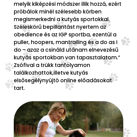
melyik kiképzési módszer illik hozzá, ezért
próbálok minél szélesebb körben
megismerkedni a kutyás sportokkal.
Széleskörű bepillantást nyertem az
obedience és az IGP sportba, ezentúl a
puller, hoopers, mantrailing és a do as I
do – azaz a csináld utánam elnevezésű
kutyás sportokban van tapasztalatom.”
Zsófival a trükk tanfolyamon
találkozhattok,illetve kutyás
elsősegélynyújtó online előadásokat
tart.