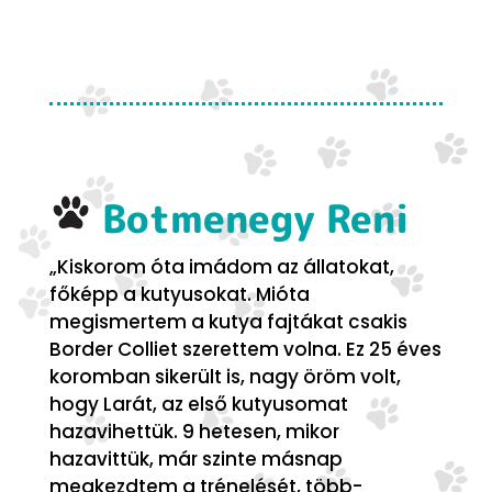
Botmenegy Reni
„Kiskorom óta imádom az állatokat,
főképp a kutyusokat. Mióta
megismertem a kutya fajtákat csakis
Border Colliet szerettem volna. Ez 25 éves
koromban sikerült is, nagy öröm volt,
hogy Larát, az első kutyusomat
hazavihettük. 9 hetesen, mikor
hazavittük, már szinte másnap
megkezdtem a trénelését, több-