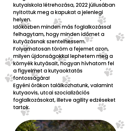
kutyaiskola létrehozása, 2022 júliusában
nyitottuk meg a kapukat a jelenlegi
helyen.
Időközben minden más foglalkozással
felhagytam, hogy minden időmet a
kutyázásnak szentelhessem.
Folyamatosan töröm a fejemet azon,
milyen újdonságokkal lephetem meg a
környék kutyásait, hogyan hívhatom fel
a figyelmet a kutyaoktatás
fontosságára!
Egyéni órákon találkozhatunk, valamint
kutyaovis, utcai szocializációs
foglalkozásokat, illetve agility edzéseket
tartok.