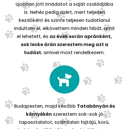
újonnan jött imádatot a saját családjába
is. Nehéz pedig azért, mert teljesen
kezdőként és szinte teljesen tudatlanul
indultam el, elkövettem minden hibát, amit
el lehetett, és
az évek során apránként,
sok lecke árán szereztem meg azt a
tudást
, amivel most rendelkezem.

Budapesten, majd később
Tatabányán és
környékén
szereztem sok-sok jó
tapasztalatot, számtalan fajtájú, korú,