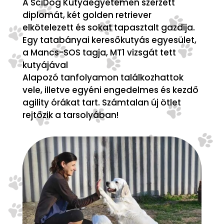
A SciDog Kutyaegyetemen szerzett
diplomát, két golden retriever
elkötelezett és sokat tapasztalt gazdija.
Egy tatabányai keresőkutyás egyesület,
a Mancs-SOS tagja, MT1 vizsgát tett
kutyájával
Alapozó tanfolyamon találkozhattok
vele, illetve egyéni engedelmes és kezdő
agility órákat tart. Számtalan új ötlet
rejtőzik a tarsolyában!