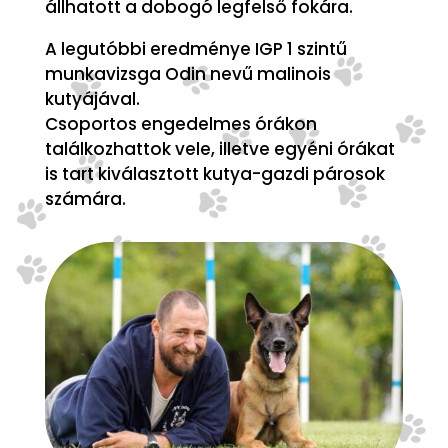
állhatott a dobogó legfelső fokára.
A legutóbbi eredménye IGP 1 szintű
munkavizsga Odin nevű malinois
kutyájával.
Csoportos engedelmes órákon
találkozhattok vele, illetve egyéni órákat
is tart kiválasztott kutya-gazdi párosok
számára.