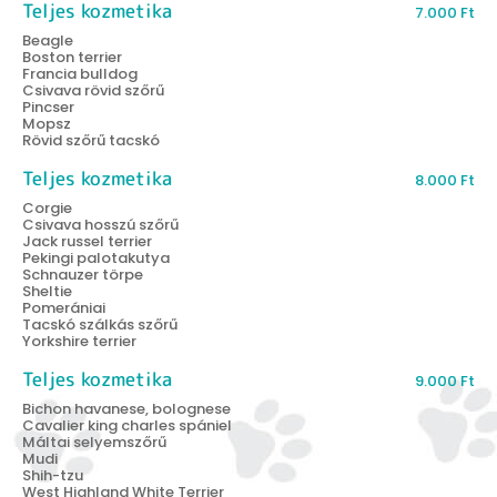
Teljes kozmetika
7.000
Ft
Beagle
Boston terrier
Francia bulldog
Csivava rövid szőrű
Pincser
Mopsz
Rövid szőrű tacskó
Teljes kozmetika
8.000
Ft
Corgie
Csivava hosszú szőrű
Jack russel terrier
Pekingi palotakutya
Schnauzer törpe
Sheltie
Pomerániai
Tacskó szálkás szőrű
Yorkshire terrier
Teljes kozmetika
9.000
Ft
Bichon havanese, bolognese
Cavalier king charles spániel
Máltai selyemszőrű
Mudi
Shih-tzu
West Highland White Terrier