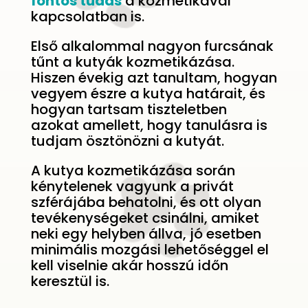
fontos tudás
a kozmetikával
kapcsolatban is.
Első alkalommal nagyon furcsának
tűnt a kutyák kozmetikázása.
Hiszen évekig azt tanultam, hogyan
vegyem észre a kutya határait, és
hogyan tartsam tiszteletben
azokat amellett, hogy tanulásra is
tudjam ösztönözni a kutyát.
A kutya kozmetikázása során
kénytelenek vagyunk a privát
szférájába behatolni, és ott olyan
tevékenységeket csinálni, amiket
neki egy helyben állva, jó esetben
minimális mozgási lehetőséggel el
kell viselnie akár hosszú időn
keresztül is.