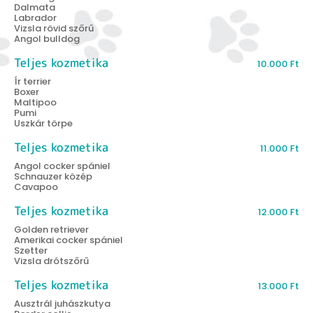
Dalmata
Labrador
Vizsla rövid szőrű
Angol bulldog
Teljes kozmetika
10.000
Ft
Ír terrier
Boxer
Maltipoo
Pumi
Uszkár törpe
Teljes kozmetika
11.000
Ft
Angol cocker spániel
Schnauzer közép
Cavapoo
Teljes kozmetika
12.000
Ft
Golden retriever
Amerikai cocker spániel
Szetter
Vizsla drótszőrű
Teljes kozmetika
13.000
Ft
Ausztrál juhászkutya