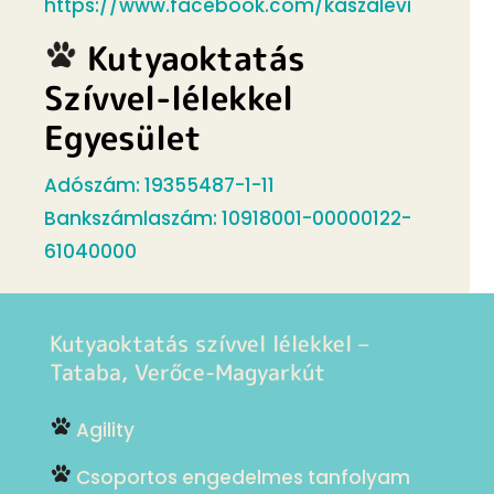
https://www.facebook.com/kaszalevi
Kutyaoktatás
Szívvel-lélekkel
Egyesület
Adószám: 19355487-1-11
Bankszámlaszám: 10918001-00000122-
61040000
Kutyaoktatás szívvel lélekkel –
Tataba, Verőce-Magyarkút
Agility
Csoportos engedelmes tanfolyam