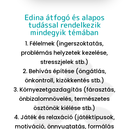
Edina átfogó és alapos
tudással rendelkezik
mindegyik témában
1. Félelmek (ingerszoktatás,
problémás helyzetek kezelése,
stresszjelek stb.)
2. Behívás építése (öngátlás,
önkontroll, kizökkentés stb.)
3. Környezetgazdagítás (fárasztás,
önbizalomnövelés, természetes
ösztönök kiélése stb.)
4. Játék és relaxáció (játéktípusok,
motiváció, önnyugtatás, formálás