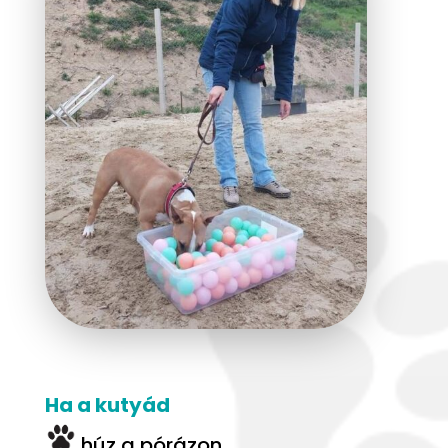
Ha a kutyád
húz a pórázon,