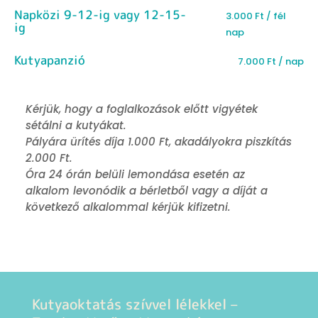
Napközi 9-12-ig vagy 12-15-
3.000
Ft / fél
ig
nap
Kutyapanzió
7.000
Ft / nap
Kérjük, hogy a foglalkozások előtt vigyétek
sétálni a kutyákat.
Pályára ürítés díja 1.000 Ft, akadályokra piszkítás
2.000 Ft.
Óra 24 órán belüli lemondása esetén az
alkalom levonódik a bérletből vagy a díját a
következő alkalommal kérjük kifizetni.
Kutyaoktatás szívvel lélekkel –