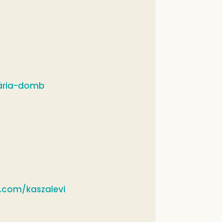
ária-domb
.com/kaszalevi