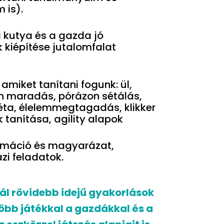
 is).
 kutya és a gazda jó
kiépítése jutalomfalat
amiket tanítani fogunk: ül,
en maradás, pórázon sétálás,
séta, élelemmegtagadás, klikker
 tanítása, agility alapok
ormáció és magyarázat,
zi feladatok.
ál rövidebb idejű gyakorlások
öbb játékkal a gazdákkal és a