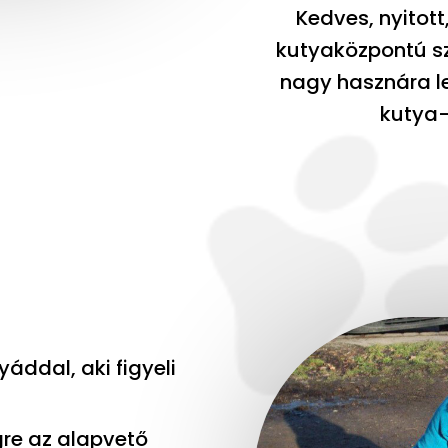
Kedves, nyitot
kutyaközpontú sz
nagy hasznára l
kutya-
áddal, aki figyeli
re az alapvető