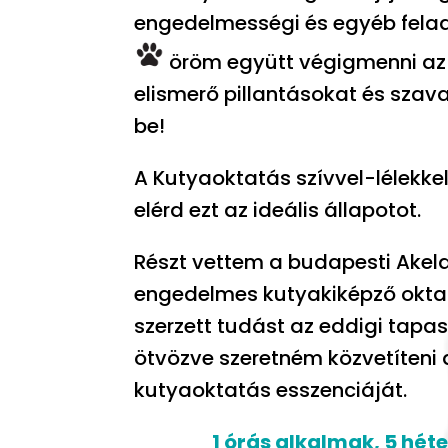
engedelmességi és egyéb fela
öröm együtt végigmenni az 
elismerő pillantásokat és szav
be!
A Kutyaoktatás szívvel-lélekke
elérd ezt az ideális állapotot.
Részt vettem a budapesti Akel
engedelmes kutyakiképző oktat
szerzett tudást az eddigi tap
ötvözve szeretném közvetíteni a
kutyaoktatás esszenciáját.
1 órás alkalmak, 5 héte