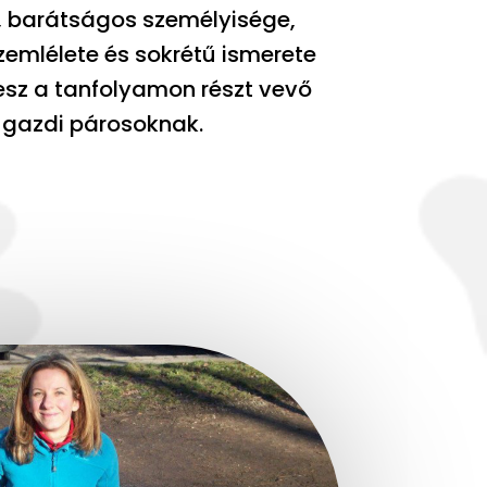
t, barátságos személyisége,
emlélete és sokrétű ismerete
esz a tanfolyamon részt vevő
gazdi párosoknak.