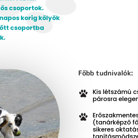
ős csoportok.
ónapos korig kölyök
lnőtt csoportba
k.
Főbb tudnivalók:
Kis létszámú 
párosra elegen
Er
őszakmentes
(tanárképző fő
sikeres oktatá
tanításmódsze