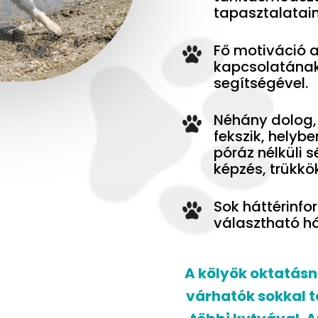
tapasztalataim
Fő motiváció a
kapcsolatának 
segítségével.
Néhány dolog, 
fekszik, helyb
póráz nélküli 
képzés, trükkök
Sok háttérinf
választható há
A kölyök oktatásn
várhatók sokkal t