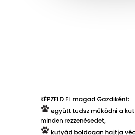
KÉPZELD EL magad Gazdiként:
együtt tudsz működni a kuty
minden rezzenésedet,
kutyád boldogan hajtja vég