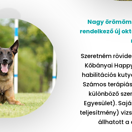
Nagy örömömre
rendelkező új ok
Szeretném rövid
Kőbányai
Happy
habilitációs kuty
Számos terápiás
különböző szer
Egyesület). Sajá
teljesítmény) viz
állhatott a