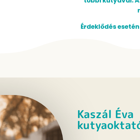
többi kutyával. Az
Érdeklődés esetén
Kaszál Éva
kutyaoktat