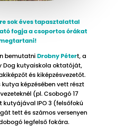
 sok éves tapasztalattal
tató fogja a csoportos órákat
megtartani!
en bemutatni
Drobny Péter
t, a
 Dog kutyaiskola oktatójá
t,
akiképzőt és kiképzésvezetőt.
 kutya képzésében vett részt
vezeteknél (pl. Csobogó 17
t kutyájával IPO 3 (felsőfokú
sgát tett és számos versenyen
 dobogó legfelső fokára.