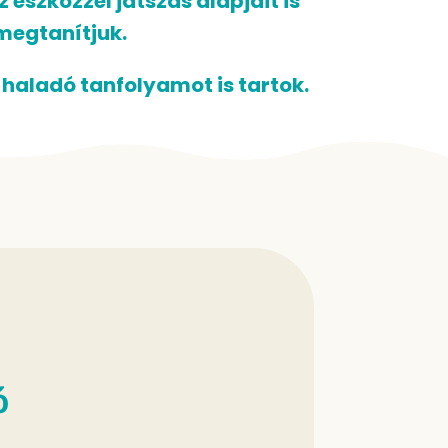
 eszközzel játszás alapjait is
megtanítjuk.
 haladó tanfolyamot is tartok.
ó