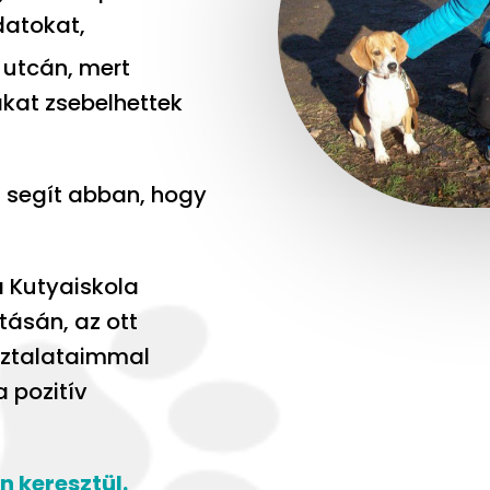
datokat,
utcán, mert
akat zsebelhettek
l segít abban, hogy
a Kutyaiskola
ásán, az ott
asztalataimmal
 pozitív
n keresztül.